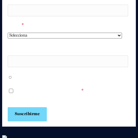
Región
*
Número de teléfono
Acepto recibir mensajes de WhatsApp con información
sobre mi entrada y contenido promocional.
Acepto los
Términos y Condiciones
*