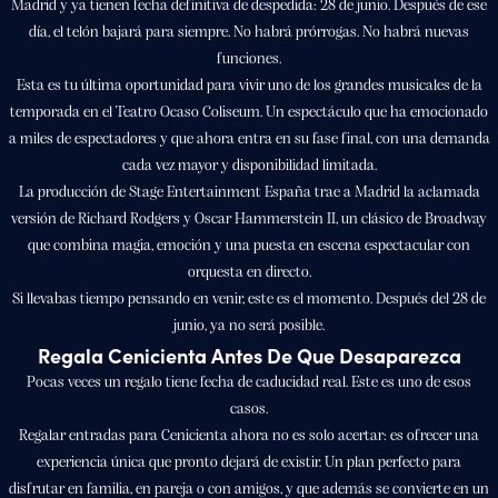
Madrid y ya tienen fecha definitiva de despedida: 28 de junio. Después de ese
día, el telón bajará para siempre. No habrá prórrogas. No habrá nuevas
funciones.
Esta es tu última oportunidad para vivir uno de los grandes musicales de la
temporada en el Teatro Ocaso Coliseum. Un espectáculo que ha emocionado
a miles de espectadores y que ahora entra en su fase final, con una demanda
cada vez mayor y disponibilidad limitada.
La producción de Stage Entertainment España trae a Madrid la aclamada
versión de Richard Rodgers y Oscar Hammerstein II, un clásico de Broadway
que combina magia, emoción y una puesta en escena espectacular con
orquesta en directo.
Si llevabas tiempo pensando en venir, este es el momento. Después del 28 de
junio, ya no será posible.
Regala Cenicienta Antes De Que Desaparezca
Pocas veces un regalo tiene fecha de caducidad real. Este es uno de esos
casos.
Regalar entradas para Cenicienta ahora no es solo acertar: es ofrecer una
experiencia única que pronto dejará de existir. Un plan perfecto para
disfrutar en familia, en pareja o con amigos, y que además se convierte en un