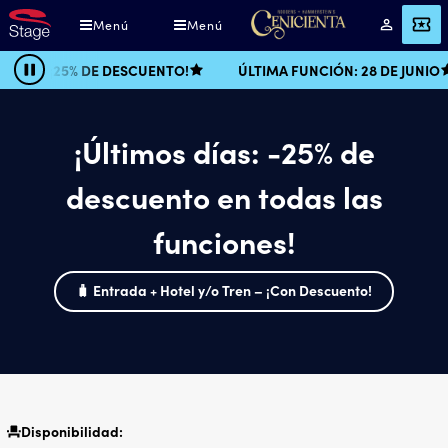
Pasar
Menú
Menú
Mi
ENTRADAS
al
cuenta
contenido
¡25% DE DESCUENTO!
ÚLTIMA FUNCIÓN: 28 DE JUNIO
Pausa
principal
¡Últimos días: -25% de
descuento en todas las
funciones!
🧳 Entrada + Hotel y/o Tren – ¡Con Descuento!
Disponibilidad: