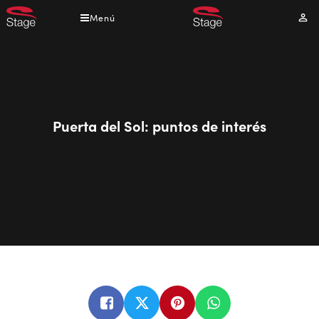
Pasar
Menú
Mi
al
cuen
contenido
principal
Puerta del Sol: puntos de interés