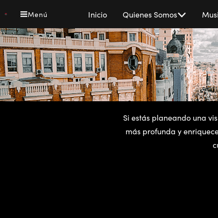
Pasar
Main
Inicio
Quienes Somos
Musi
Menú
al
navigation
contenido
principal
Si estás planeando una vi
más profunda y enriqueced
c