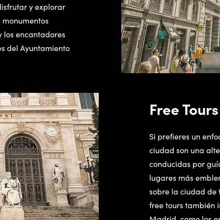
sfrutar y explorar
los monumentos
 y los encantadores
les del Ayuntamiento
Free Tour
Si prefieres un enfo
ciudad son una alte
conducidas por guí
lugares más emblemá
sobre la ciudad de
free tours también 
Madrid, como los es