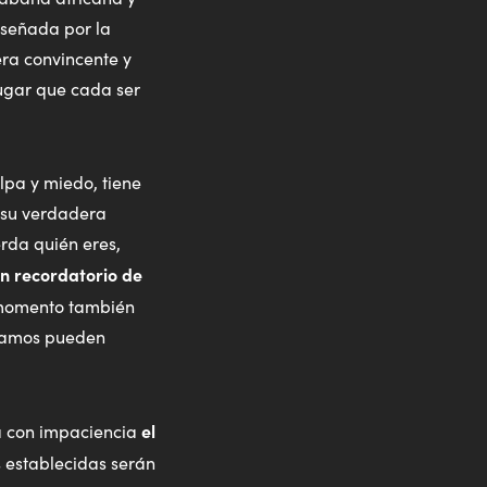
iseñada por la
era convincente y
lugar que cada ser
pa y miedo, tiene
r su verdadera
erda quién eres,
un recordatorio de
 momento también
amamos pueden
el
la con impaciencia
s establecidas serán