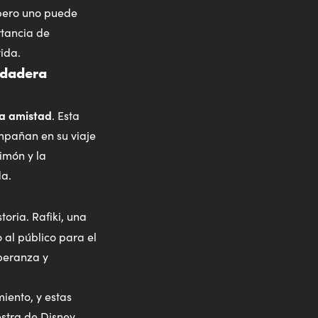
 pero uno puede
rtancia de
ida.
erdadera
ra amistad
. Esta
ompañan en su viaje
imón y la
da.
oria. Rafiki, una
 al público para el
peranza y
iento, y estas
stra de Disney