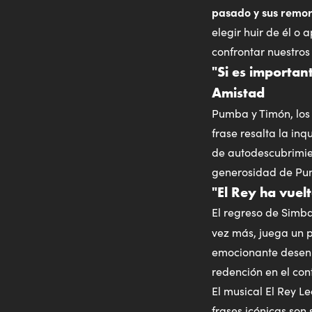
pasado y sus remo
elegir huir de él o 
confrontar nuestros
"Si es importan
Amistad
Pumba y Timón, los
frase resalta la in
de autodescubrimien
generosidad de Pum
"El Rey ha vuelt
El regreso de Simba
vez más, juega un 
emocionante desenl
redención en el cont
El musical El Rey L
frases icónicas so