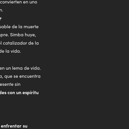
 convierten en uno
n.
r
sable de la muerte
mpre. Simba huye,
el catalizador de la
e la vida.
 en un lema de vida.
a, que se encuentra
esente sin
des con un espíritu
enfrentar su
a