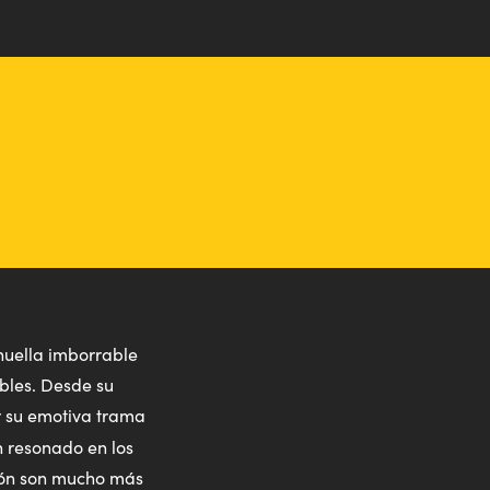
huella imborrable
ables. Desde su
r su emotiva trama
n resonado en los
León son mucho más