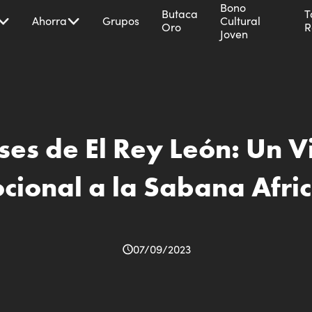
Bono
Butaca
T
Ahorra
Grupos
Cultural
Oro
R
Joven
ses de El Rey León: Un V
cional a la Sabana Afri
07/09/2023