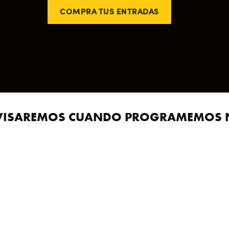
COMPRA TUS ENTRADAS
TE AVISAREMOS CUANDO PROGRAMEMOS 
*
*
Apellidos
Este campo es obligatorio.
Email
obligatorio.
te campo es obligatorio.