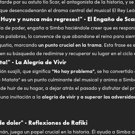
rde por su astuto tío Scar, el antagonista de la historia, y se
 que desencadenarán el drama central del musical El Rey Leó
¡Huye y nunca más regreses!" - El Engaño de Sca
da de poder, engaña a Simba haciéndole creer que es respon
as palabras, lo convence de que abandone el reino para sie
un punto crucial en la trama
ngustia, marcando
. Esta frase es 
n su búsqueda de redimirse y recuperar su lugar en el ciclo d
!" - La Alegría de Vivir
"No hay problema"
n suajili, que significa
, se ha convertido
 Matata" es un punto culminante del musical y anima a Simb
e huir de su hogar, a dejar atrás el pasado y disfrutar del pr
alegría de vivir y a superar las adversida
una invitación a la
e doler" - Reflexiones de Rafiki
amán, juega un papel crucial en la historia. Él ayuda a Simba 