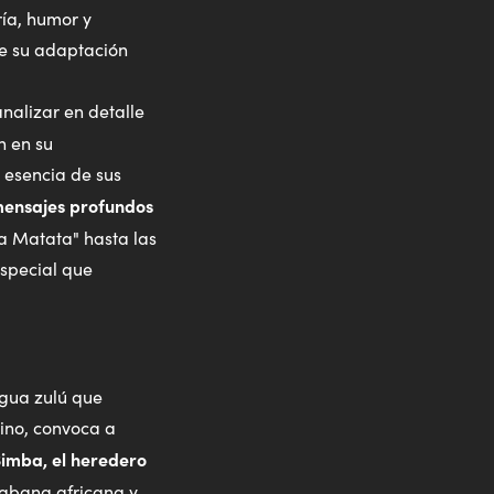
ría, humor y
de su adaptación
nalizar en detalle
n en su
 esencia de sus
s mensajes profundos
a Matata" hasta las
especial que
ngua zulú que
uino, convoca a
Simba, el heredero
sabana africana y