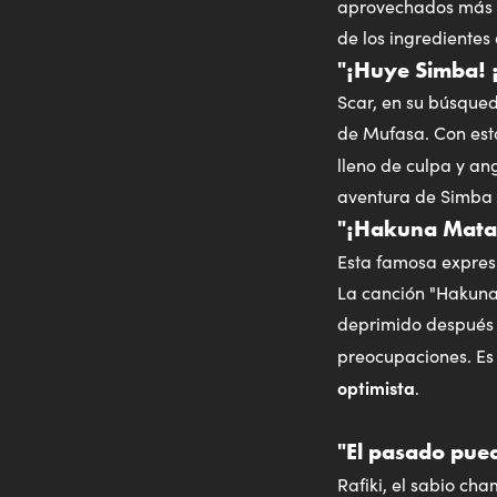
aprovechados más ta
de los ingredientes
"¡Huye Simba! 
Scar, en su búsque
de Mufasa. Con est
lleno de culpa y a
aventura de Simba e
"¡Hakuna Matata
Esta famosa expresió
La canción "Hakuna
deprimido después d
preocupaciones. Es 
optimista
.
"El pasado pued
Rafiki, el sabio ch