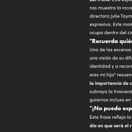
nos muestra la incr
directora Julie Tay
expresiva. Este mom
ocupa dentro del cic
"Recuerda quié
Una de las escenas
una visión de su di
identidad y a recor
eres mi hijo" resue
la importancia de 
subraya la trascen
guiarnos incluso e
"¡No puedo espe
Esta frase refleja 
día en que será el 