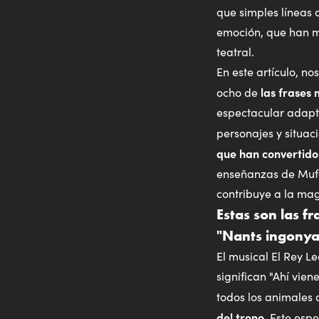
que simples líneas 
emoción, que han m
teatral.
En este artículo, n
las frases
ocho de
espectacular adapta
personajes y situac
que han convertido 
enseñanzas de Mufas
contribuye a la mag
Estas son las fr
"Nants ingonya
El musical El Rey 
significan "Ahí vien
todos los animales 
del trono.
Este espe