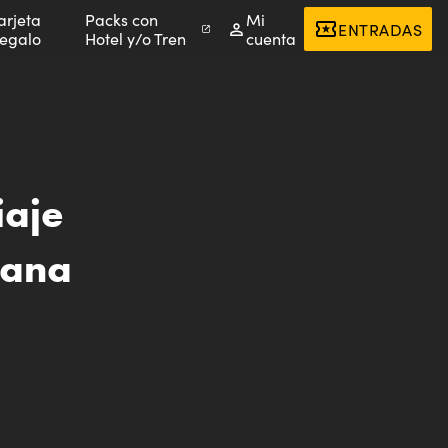
arjeta
Packs con
Mi
ENTRADAS
egalo
Hotel y/o Tren
cuenta
iaje
cana