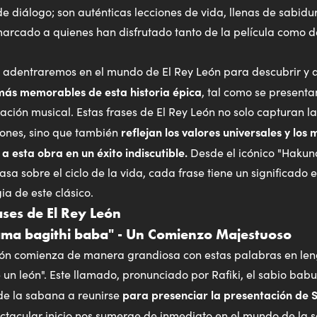
de diálogo; son auténticas lecciones de vida, llenas de sabidu
arcado a quienes han disfrutado tanto de la película como 
os adentraremos en el mundo de El Rey León para descubrir y a
 más memorables de esta historia épica
, tal como se presenta
ción musical. Estas frases de El Rey León no solo capturan la
reflejan los valores universales y lo
iones, sino que también
a esta obra en un éxito indiscutible.
Desde el icónico "Hakun
a sobre el ciclo de la vida, cada frase tiene un significado 
ia de este clásico.
ases de El Rey León
ma bagithi baba" - Un Comienzo Majestuoso
León comienza de manera grandiosa con estas palabras en le
e un león". Este llamado, pronunciado por Rafiki, el sabio bab
para presenciar la presentación de 
de la sabana a reunirse
ctacular inicio nos sumerge de inmediato en el mundo de la 