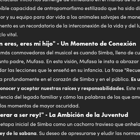
eíble capacidad de antropomorfismo estilizado que ha sido d
mor y su equipo para dar vida a los animales salvajes de man
ento es un recordatorio de la interconexión de la vida y del 
lo vital.
n eres, eres mi hijo" - Un Momento de Conexión
 más conmovedoras del musical es cuando Simba, lleno de cul
funto padre, Mufasa. En esta visión, Mufasa le insta a abraza
dar las lecciones que le enseñó en su infancia. La frase "Recu
Es 
na profundamente en el corazón de Simba y en el público.
conocer y aceptar nuestras raíces y responsabilidades
. Este
dencia del legado familiar y cómo las palabras de los que 
n los momentos de mayor oscuridad.
rar a ser rey!" - La Ambición de la Juventud
la etapa inicial de Simba como un cachorro travieso que anhe
rey de la sabana
. Su deseo de apresurarse y eludir las norma