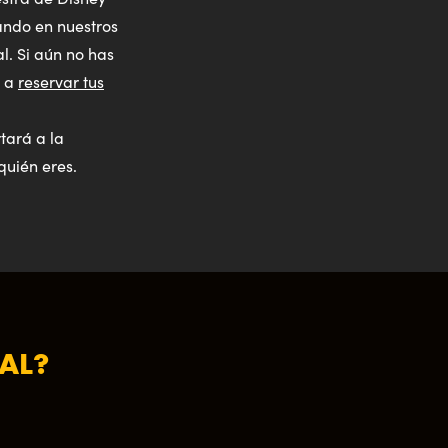
ando en nuestros
l. Si aún no has
s a
reservar tus
tará a la
quién eres.
AL?