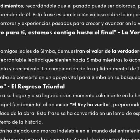
rdimientos
, recordándole que el pasado puede ser doloroso,
aprender de él. Esta frase es una lección valiosa sobre la impo
 errores y experiencias pasadas para crecer y avanzar en la v
te para ti, estamos contigo hasta el final" - La V
el valor de la verdade
 amigos leales de Simba, demuestran
quebrantable lealtad que sienten hacia Simba mientras lo ac
to y crecimiento. La combinación de la agilidad mental de T
ba se convierte en un apoyo vital para Simba en su búsque
o" - El Regreso Triunfal
 a su hogar y a su legado es un momento culminante en la hist
"El Rey ha vuelto"
papel fundamental al anunciar
, preparando
ace de la obra. Esta frase se ha convertido en un lema de es
exto de la historia.
eón ha dejado una marca indeleble en el mundo del entretenim
n solo una muestra de su impacto. A medida que esta obra mae