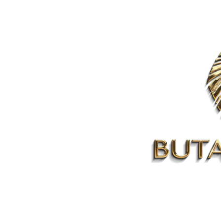
esde las
RUTAR EL REY LEÓN
Oro si compras para
ar de fines de semana.
 Rey León por
189 €
135
io de guardarropa, programa de mano y de lujo d