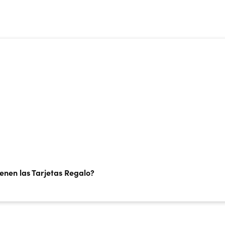
nformación sobre la tarjeta rega
ienen las Tarjetas Regalo?