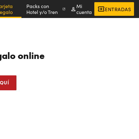
arjeta
Packs con
Mi
ENTRADAS
egalo
Hotel y/o Tren
cuenta
galo online
QUÍ